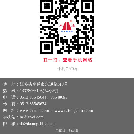
手机二维码
地 址：江苏省南通市永通路319号
热 线：13328066108(24小时)
电 话：0513-85545644、85548695
传 真：0513-85545674
网 址：www.dian-ti.com 、www.datongchina.com
手机站：m.dian-ti.com
邮 箱：dt@datongchina.com
电脑版
｜
触屏版