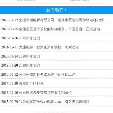
新闻动态 >
2026-07-12
南通大通电梯有限公司，南通市区老小区加装电梯业绩
2025-06-15
南通市区首个获批的加梯项目，市区首台，正式落地
2025-01-26
2025新年贺词
2021-02-11
大通电梯：祝大家新年愉快、阖家欢乐
2020-01-24
2020新年贺词
2019-01-28
2019新年贺词
2018-01-12
公司完成新标型试和许可证换证工作
2017-01-29
海安新厂区外景
2016-01-10
公司连续多年荣获江苏省文明单位
2015-09-29
我公司喜获千余台电梯大单，引各界高度瞩目