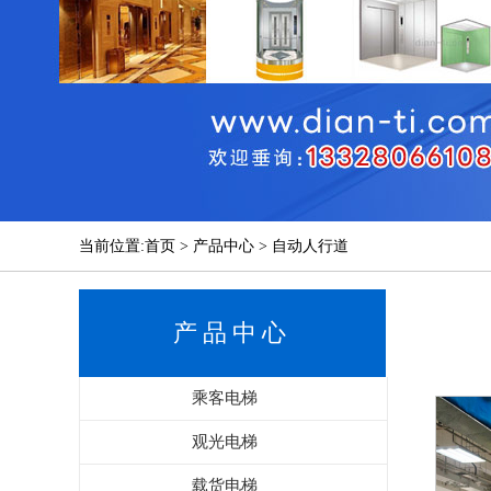
当前位置:首页 > 产品中心 > 自动人行道
产品中心
乘客电梯
观光电梯
载货电梯