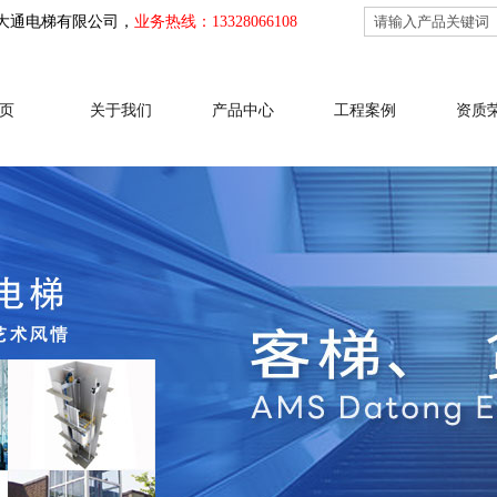
大通电梯有限公司，
业务热线：13328066108
页
关于我们
产品中心
工程案例
资质