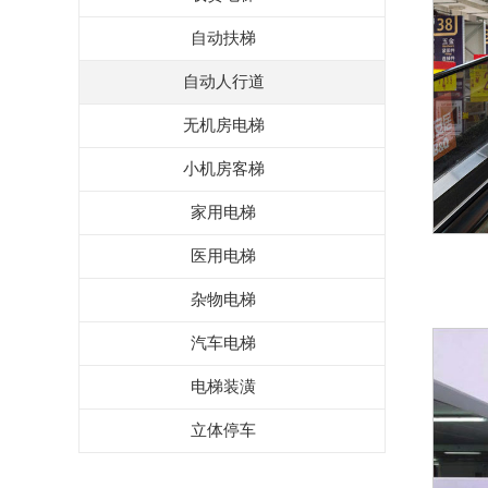
自动扶梯
自动人行道
无机房电梯
小机房客梯
家用电梯
医用电梯
杂物电梯
汽车电梯
电梯装潢
立体停车