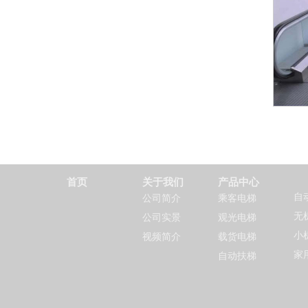
首页
关于我们
产品中心
自
公司简介
乘客电梯
无
公司实景
观光电梯
小
视频简介
载货电梯
家
自动扶梯