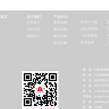
首页
关于我们
产品中心
自动人行道
公司简介
乘客电梯
无机房电梯
公司实景
观光电梯
小机房客梯
视频简介
载货电梯
家用电梯
自动扶梯
地 址：江苏省南通
热 线：1332806610
电 话：400-828-003
传 真：0513-85545
网 址：www.dian-ti.c
手机站：m.dian-ti.co
邮 箱：dt@datongchi
邮 编：226002