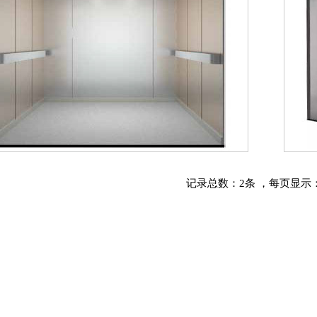
记录总数：2条 ，每页显示：