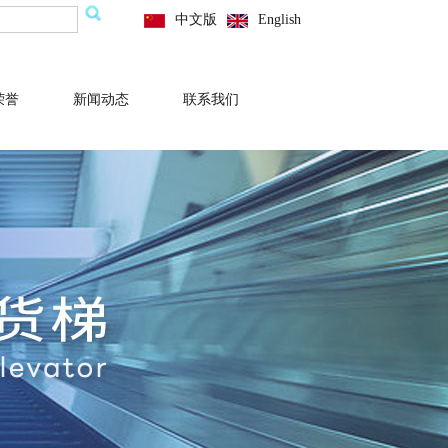
中文版
English
荣誉
新闻动态
联系我们