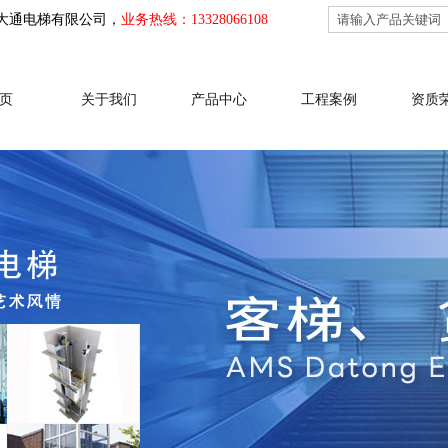
大通电梯有限公司，
业务热线：13328066108
页
关于我们
产品中心
工程案例
资质