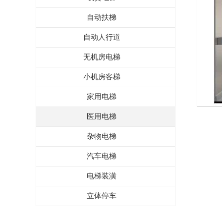
自动扶梯
自动人行道
无机房电梯
小机房客梯
家用电梯
医用电梯
杂物电梯
汽车电梯
电梯装潢
立体停车