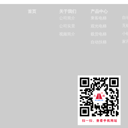
首页
关于我们
产品中心
自
公司简介
乘客电梯
无
公司实景
观光电梯
小
视频简介
载货电梯
家
自动扶梯