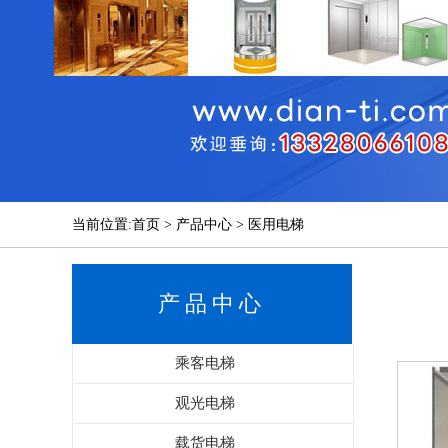
当前位置:首页 > 产品中心 > 医用电梯
产品中心
乘客电梯
观光电梯
载货电梯