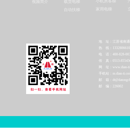
小机房客梯
视频简介
载货电梯
家用电梯
自动扶梯
地 址：江苏省南通
热 线：1332806610
电 话：400-828-003
传 真：0513-85545
网 址：www.dian-ti.c
手机站：m.dian-ti.co
邮 箱：dt@datongchi
邮 编：226002