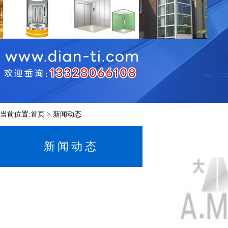
当前位置:首页 > 新闻动态
新闻动态