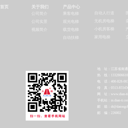
首页
关于我们
产品中心
自动人行道
公司简介
乘客电梯
无机房电梯
公司实景
观光电梯
小机房客梯
视频简介
载货电梯
家用电梯
自动扶梯
地 址：江苏省南通
热 线：1332806610
电 话：400-828-003
传 真：0513-85545
网 址：www.dian-ti.c
手机站：m.dian-ti.co
邮 箱：dt@datongchi
邮 编：226002