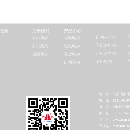
首页
关于我们
产品中心
自动人行道
公司简介
乘客电梯
无机房电梯
公司实景
观光电梯
小机房客梯
视频简介
载货电梯
家用电梯
自动扶梯
地 址：江苏省南通
热 线：1332806610
电 话：400-828-003
传 真：0513-85545
网 址：www.dian-ti.c
手机站：m.dian-ti.co