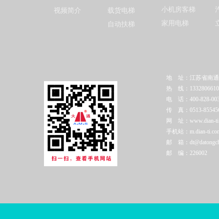
小机房客梯
视频简介
载货电梯
家用电梯
自动扶梯
地 址：江苏省南通
热 线：1332806610
电 话：400-828-003
传 真：0513-85545
网 址：www.dian-ti.c
手机站：m.dian-ti.co
邮 箱：dt@datongchi
邮 编：226002